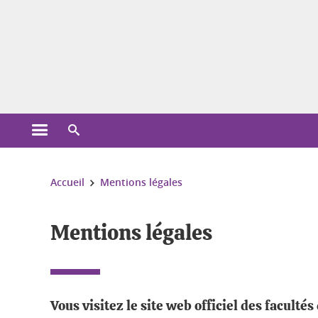
Gestion des cookies
Ouvrir le menu principal
Ouvrir le moteur de recherche
Vous êtes ici :
Accueil
Mentions légales
Mentions légales
Vous visitez le site web officiel des facult