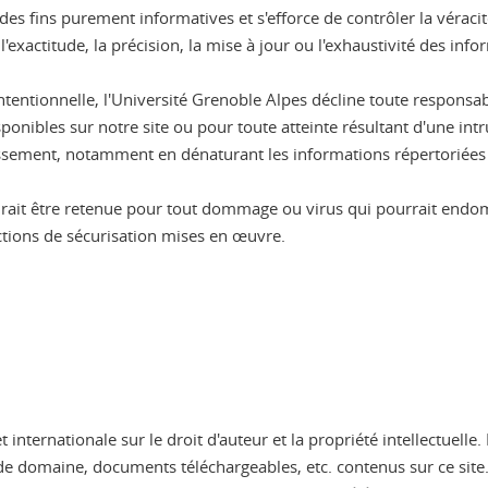
es fins purement informatives et s'efforce de contrôler la véracit
xactitude, la précision, la mise à jour ou l'exhaustivité des infor
 intentionnelle, l'Université Grenoble Alpes décline toute respon
onibles sur notre site ou pour toute atteinte résultant d'une intr
blissement, notamment en dénaturant les informations répertoriées s
aurait être retenue pour tout dommage ou virus qui pourrait end
actions de sécurisation mises en œuvre.
et internationale sur le droit d'auteur et la propriété intellectuell
e domaine, documents téléchargeables, etc. contenus sur ce site. 