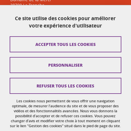
38700 La Tronche
sante-accueil@univ-grenoble-alpes.fr
Ce site utilise des cookies pour améliorer
04 38 38 83 30
votre expérience d'utilisateur
Plan du site
ACCEPTER TOUS LES COOKIES
Crédits
PERSONNALISER
Mentions légales
Réclamation / Suggestion d'amélioration
REFUSER TOUS LES COOKIES
Données personnelles
Gestion des cookies
Les cookies nous permettent de vous offrir une navigation
optimale, de mesurer l'audience du site et de vous proposer des
vidéos et des fonctionnalités avancées. Nous vous donnons la
Accessibilité : non conforme
possibilité d'accepter et de refuser ces cookies. Vous pouvez
changer d'avis et modifier votre choix à tout moment en cliquant
sur le lien "Gestion des cookies" situé dans le pied de page du site.