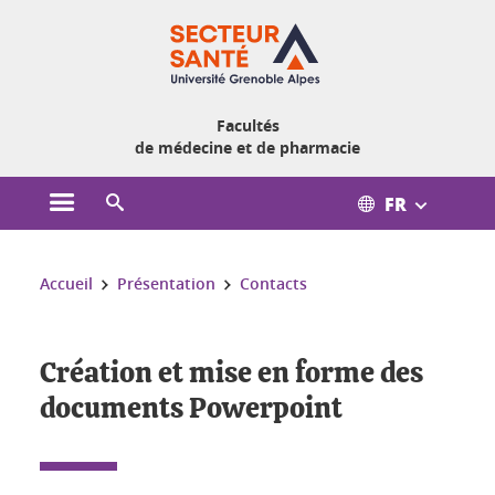
Gestion des cookies
Facultés
de médecine et de pharmacie
FR
Ouvrir le menu principal
Ouvrir le moteur de recherche
Vous êtes ici :
Accueil
Présentation
Contacts
Création et mise en forme des
documents Powerpoint