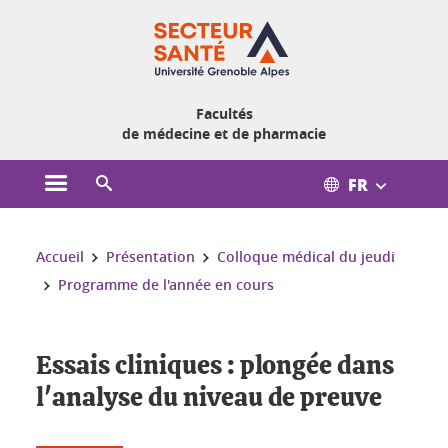
Gestion des cookies
Facultés
de médecine et de pharmacie
FR
Ouvrir le menu principal
Ouvrir le moteur de recherche
Vous êtes ici :
Accueil
Présentation
Colloque médical du jeudi
Programme de l'année en cours
Essais cliniques : plongée dans
l'analyse du niveau de preuve