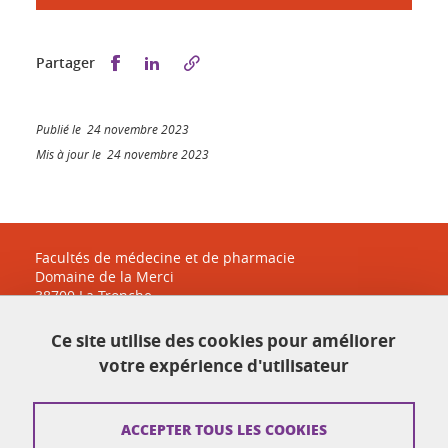
Partager sur Facebook
Partager sur LinkedIn
Partager
Publié le 24 novembre 2023
Mis à jour le 24 novembre 2023
Facultés de médecine et de pharmacie
Domaine de la Merci
38700 La Tronche
sante-accueil@univ-grenoble-alpes.fr
Ce site utilise des cookies pour améliorer
04 38 38 83 30
votre expérience d'utilisateur
Plan du site
ACCEPTER TOUS LES COOKIES