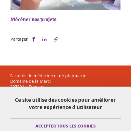
Mécéner nos projets
Partager sur Facebook
Partager sur LinkedIn
Partager
Facultés de médecine et de pharmacie
Domaine de la Merci
38700 La Tronche
sante-accueil@univ-grenoble-alpes.fr
Ce site utilise des cookies pour améliorer
04 38 38 83 30
votre expérience d'utilisateur
Plan du site
ACCEPTER TOUS LES COOKIES