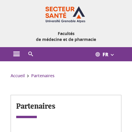
Gestion des cookies
Facultés
de médecine et de pharmacie
FR
Ouvrir le menu principal
Ouvrir le moteur de recherche
Vous êtes ici :
Accueil
Partenaires
Partenaires
Partenaires