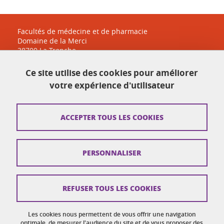
Facultés de médecine et de pharmacie
Domaine de la Merci
38700 La Tronche
sante-accueil@univ-grenoble-alpes.fr
Ce site utilise des cookies pour améliorer
04 38 38 83 30
votre expérience d'utilisateur
Plan du site
ACCEPTER TOUS LES COOKIES
Crédits
PERSONNALISER
Mentions légales
Réclamation / Suggestion d'amélioration
REFUSER TOUS LES COOKIES
Données personnelles
Gestion des cookies
Les cookies nous permettent de vous offrir une navigation
optimale, de mesurer l'audience du site et de vous proposer des