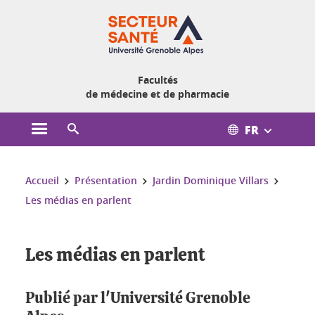
Gestion des cookies
Facultés
de médecine et de pharmacie
FR
Ouvrir le menu principal
Ouvrir le moteur de recherche
Vous êtes ici :
Accueil
Présentation
Jardin Dominique Villars
Les médias en parlent
Les médias en parlent
Publié par l'Université Grenoble