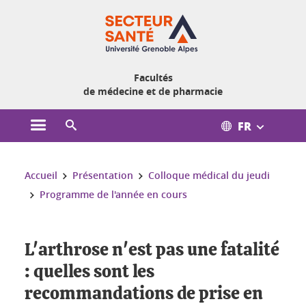
Gestion des cookies
Facultés
de médecine et de pharmacie
FR
Ouvrir le menu principal
Ouvrir le moteur de recherche
Vous êtes ici :
Accueil
Présentation
Colloque médical du jeudi
Programme de l'année en cours
L'arthrose n'est pas une fatalité
: quelles sont les
recommandations de prise en