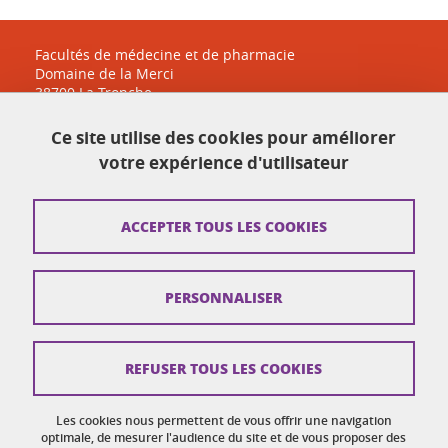
Facultés de médecine et de pharmacie
Domaine de la Merci
38700 La Tronche
sante-accueil@univ-grenoble-alpes.fr
Ce site utilise des cookies pour améliorer
04 38 38 83 30
votre expérience d'utilisateur
Plan du site
ACCEPTER TOUS LES COOKIES
Crédits
PERSONNALISER
Mentions légales
Réclamation / Suggestion d'amélioration
REFUSER TOUS LES COOKIES
Données personnelles
Gestion des cookies
Les cookies nous permettent de vous offrir une navigation
optimale, de mesurer l'audience du site et de vous proposer des