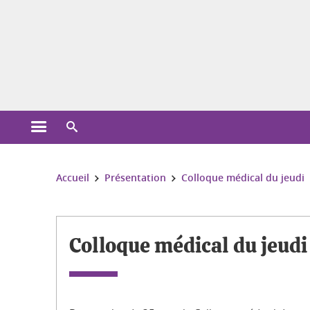
Gestion des cookies
Ouvrir le menu principal
Ouvrir le moteur de recherche
Vous êtes ici :
Accueil
Présentation
Colloque médical du jeudi
Colloque médical du jeudi (CMJ)
Colloque médical du jeud