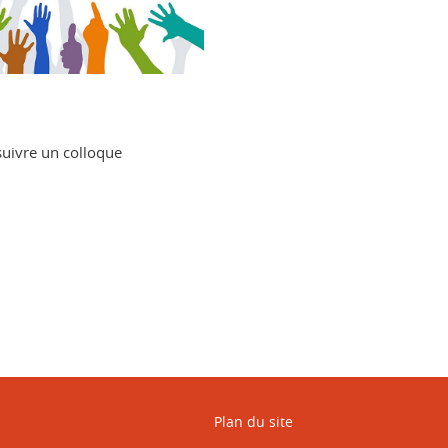
uivre un colloque
book
LinkedIn
Plan du site