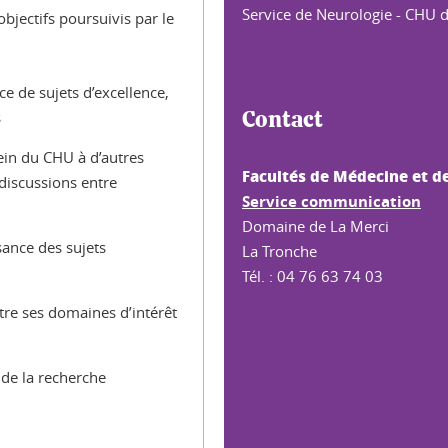
Service de Neurologie - CHU 
bjectifs poursuivis par le
e de sujets d’excellence,
s
Contact
ein du CHU à d’autres
Facultés de Médecine et d
 discussions entre
Service communication
Domaine de La Merci
ance des sujets
La Tronche
Tél. : 04 76 63 74 03
tre ses domaines d’intérêt
 de la recherche