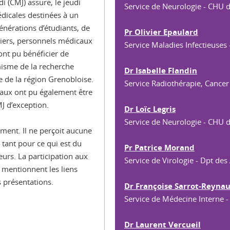
i (CMJ) assure, le jeudi
Service de Neurologie - CHU 
dicales destinées à un
énérations d’étudiants, de
Pr Olivier Epaulard
iers, personnels médicaux
Service Maladies Infectieuses
ont pu bénéficier de
isme de la recherche
Dr Isabelle Flandin
e de la région Grenobloise.
Service Radiothérapie, Cance
naux ont pu également être
J d’exception.
Dr
Loïc Legris
Service de Neurologie - CHU 
ment. Il ne perçoit aucune
 tant pour ce qui est du
Pr Patrice Morand
eurs. La participation aux
Service de Virologie - Dpt de
s mentionnent les liens
s présentations.
Dr Françoise Sarrot-Reyna
Service de Médecine Interne 
Dr Laurent Vercueil