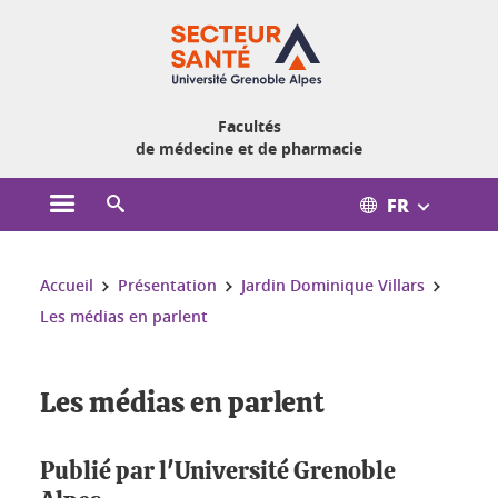
Gestion des cookies
Facultés
de médecine et de pharmacie
FR
Ouvrir le menu principal
Ouvrir le moteur de recherche
Vous êtes ici :
Accueil
Présentation
Jardin Dominique Villars
Les médias en parlent
Les médias en parlent
Publié par l'Université Grenoble