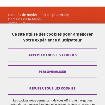
Facultés de médecine et de pharmacie
Domaine de la Merci
38700 La Tronche
sante-accueil@univ-grenoble-alpes.fr
Ce site utilise des cookies pour améliorer
04 38 38 83 30
votre expérience d'utilisateur
Plan du site
ACCEPTER TOUS LES COOKIES
Crédits
PERSONNALISER
Mentions légales
Réclamation / Suggestion d'amélioration
REFUSER TOUS LES COOKIES
Données personnelles
Gestion des cookies
Les cookies nous permettent de vous offrir une navigation
optimale, de mesurer l'audience du site et de vous proposer des