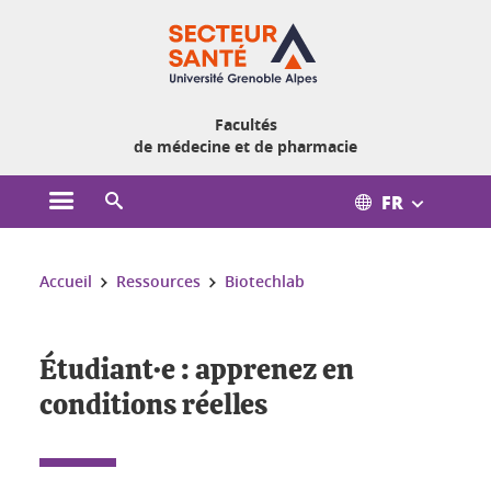
Gestion des cookies
Facultés
de médecine et de pharmacie
FR
Ouvrir le menu principal
Ouvrir le moteur de recherche
Vous êtes ici :
Accueil
Ressources
Biotechlab
Étudiant·e : apprenez en
conditions réelles