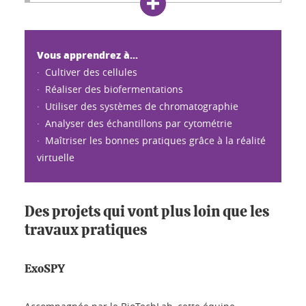
Vous apprendrez à...
·
Cultiver des cellules
·
Réaliser des biofermentations
·
Utiliser des systèmes de chromatographie
·
Analyser des échantillons par cytométrie
·
Maîtriser les bonnes pratiques grâce à la réalité
virtuelle
Des projets qui vont plus loin que les
travaux pratiques
ExoSPY