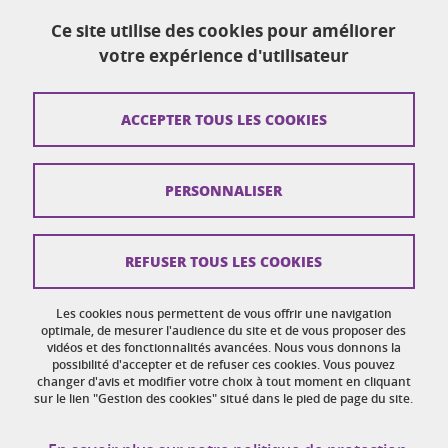
sante-accueil@univ-grenoble-alpes.fr
Ce site utilise des cookies pour améliorer
04 38 38 83 30
votre expérience d'utilisateur
Plan du site
ACCEPTER TOUS LES COOKIES
Crédits
PERSONNALISER
Mentions légales
Réclamation / Suggestion d'amélioration
REFUSER TOUS LES COOKIES
Données personnelles
Gestion des cookies
Les cookies nous permettent de vous offrir une navigation
optimale, de mesurer l'audience du site et de vous proposer des
vidéos et des fonctionnalités avancées. Nous vous donnons la
Accessibilité : non conforme
possibilité d'accepter et de refuser ces cookies. Vous pouvez
changer d'avis et modifier votre choix à tout moment en cliquant
sur le lien "Gestion des cookies" situé dans le pied de page du site.