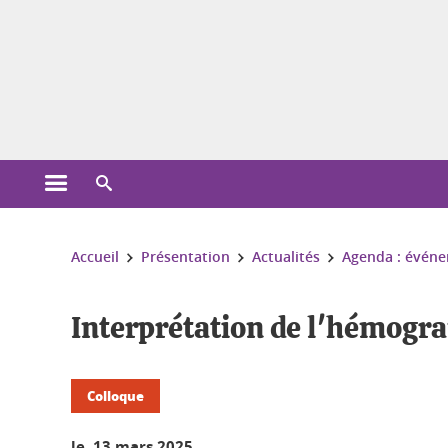
Gestion des cookies
Ouvrir le menu principal
Ouvrir le moteur de recherche
Vous êtes ici :
Accueil
Présentation
Actualités
Agenda : événe
Interprétation de l'hémogr
Colloque
le 13 mars 2025