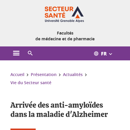
Gestion des cookies
Facultés
de médecine et de pharmacie
FR
Ouvrir le menu principal
Ouvrir le moteur de recherche
Vous êtes ici :
Accueil
Présentation
Actualités
Vie du Secteur santé
Arrivée des anti-amyloïdes
dans la maladie d'Alzheimer