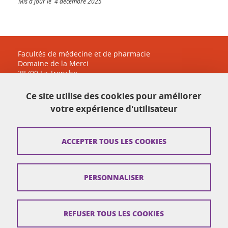
Mis à jour le 4 décembre 2025
Facultés de médecine et de pharmacie
Domaine de la Merci
38700 La Tronche
sante-accueil@univ-grenoble-alpes.fr
Ce site utilise des cookies pour améliorer
04 38 38 83 30
votre expérience d'utilisateur
Plan du site
ACCEPTER TOUS LES COOKIES
Crédits
PERSONNALISER
Mentions légales
Réclamation / Suggestion d'amélioration
REFUSER TOUS LES COOKIES
Données personnelles