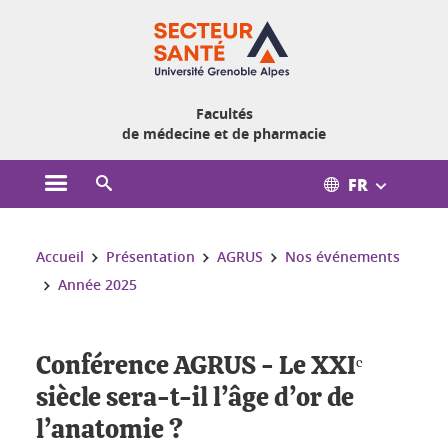
Gestion des cookies
Facultés
de médecine et de pharmacie
FR
Ouvrir le menu principal
Ouvrir le moteur de recherche
Vous êtes ici :
Accueil
Présentation
AGRUS
Nos événements
Année 2025
Conférence AGRUS - Le XXIᵉ
siècle sera-t-il l’âge d’or de
l’anatomie ?