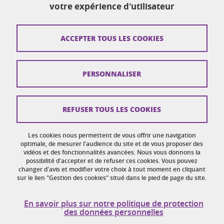
votre expérience d'utilisateur
Plan du site
ACCEPTER TOUS LES COOKIES
Crédits
PERSONNALISER
Mentions légales
Réclamation / Suggestion d'amélioration
REFUSER TOUS LES COOKIES
Données personnelles
Gestion des cookies
Les cookies nous permettent de vous offrir une navigation
optimale, de mesurer l'audience du site et de vous proposer des
vidéos et des fonctionnalités avancées. Nous vous donnons la
Accessibilité : non conforme
possibilité d'accepter et de refuser ces cookies. Vous pouvez
changer d'avis et modifier votre choix à tout moment en cliquant
sur le lien "Gestion des cookies" situé dans le pied de page du site.
En savoir plus sur notre politique de protection
des données personnelles