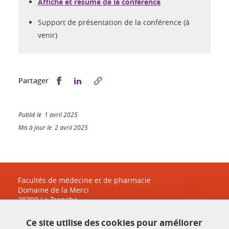
Affiche et résumé de la conférence
Support de présentation de la conférence (à
venir)
Partager sur Facebook
Partager sur LinkedIn
Partager
Publié le 1 avril 2025
Mis à jour le 2 avril 2025
Facultés de médecine et de pharmacie
Domaine de la Merci
38700 La Tronche
sante-accueil@univ-grenoble-alpes.fr
Ce site utilise des cookies pour améliorer
04 38 38 83 30